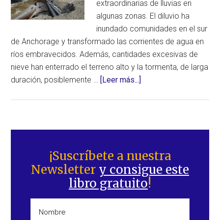
extraordinarias de lluvias en
algunas zonas. El diluvio ha
inundado comunidades en el sur
de Anchorage y transformado las corrientes de agua en
ríos embravecidos. Además, cantidades excesivas de
nieve han enterrado el terreno alto y la tormenta, de larga
acerca
duración, posiblemente …
[Leer más...]
de
Río
atmosférico
monstruoso
Barra
engulle
lateral
¡Suscríbete a nuestra
Alaska
Newsletter
y consigue este
principal
durante
libro gratuito
!
5
días
consecutivos
descargando