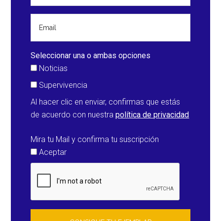
gran
cantidad
de
lluvia
Seleccionar una o ambas opciones
y
Noticias
nieve
Supervivencia
Al hacer clic en enviar, confirmas que estás
de acuerdo con nuestra
política de privacidad
Mira tu Mail y confirma tu suscripción
Aceptar