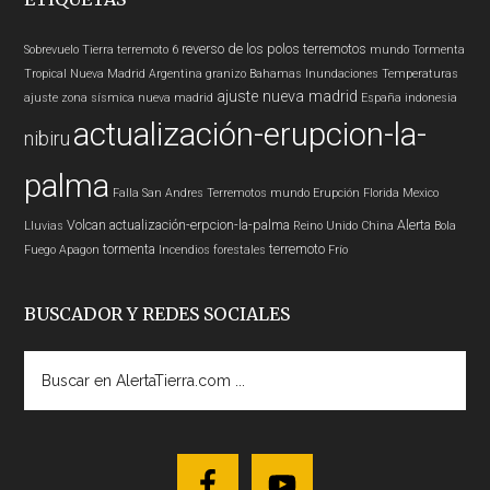
reverso de los polos
terremotos
Sobrevuelo Tierra
terremoto 6
mundo
Tormenta
Tropical
Nueva Madrid
Argentina
granizo
Bahamas
Inundaciones
Temperaturas
ajuste nueva madrid
ajuste zona sísmica nueva madrid
España
indonesia
actualización-erupcion-la-
nibiru
palma
Falla San Andres
Terremotos mundo
Erupción
Florida
Mexico
Volcan
actualización-erpcion-la-palma
Alerta
Lluvias
Reino Unido
China
Bola
tormenta
terremoto
Fuego
Apagon
Incendios forestales
Frío
BUSCADOR Y REDES SOCIALES
Buscar
en
AlertaTierra.com
...