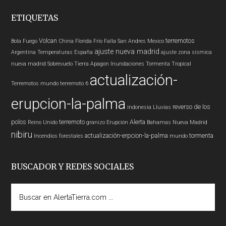
ETIQUETAS
Volcan
terremotos
Bola Fuego
China
Florida
Frío
Falla San Andres
Mexico
ajuste nueva madrid
Argentina
Temperaturas
España
ajuste zona sísmica
nueva madrid
Sobrevuelo Tierra
Apagon
Inundaciones
Tormenta Tropical
actualización-
Terremotos mundo
terremoto 6
erupcion-la-palma
reverso de los
indonesia
Lluvias
polos
terremoto
Alerta
Reino Unido
granizo
Erupción
Bahamas
Nueva Madrid
nibiru
actualización-erpcion-la-palma
tormenta
Incendios forestales
mundo
BUSCADOR Y REDES SOCIALES
Buscar
en
AlertaTierra.com
...