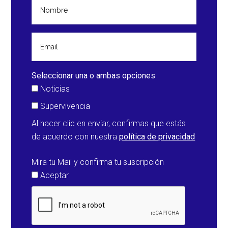
lo
largo
del
fin
de
seman
Seleccionar una o ambas opciones
de
Noticias
Todos
Supervivencia
los
Al hacer clic en enviar, confirmas que estás
Santos
de acuerdo con nuestra
política de privacidad
(Españ
Mira tu Mail y confirma tu suscripción
Aceptar