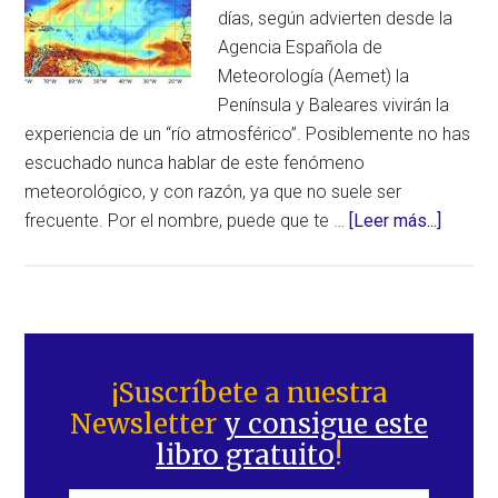
días, según advierten desde la
Agencia Española de
Meteorología (Aemet) la
Península y Baleares vivirán la
experiencia de un “río atmosférico”. Posiblemente no has
escuchado nunca hablar de este fenómeno
meteorológico, y con razón, ya que no suele ser
acerca
frecuente. Por el nombre, puede que te …
[Leer más...]
de
¡Atenci
Río
atmosf
Barra
descar
lateral
¡Suscríbete a nuestra
lluvias
Newsletter
y consigue este
principal
extrem
libro gratuito
!
intens
a