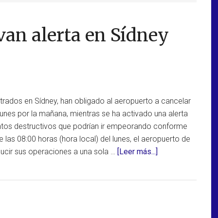
ivan alerta en Sídney
strados en Sídney, han obligado al aeropuerto a cancelar
lunes por la mañana, mientras se ha activado una alerta
ntos destructivos que podrían ir empeorando conforme
 las 08:00 horas (hora local) del lunes, el aeropuerto de
acerca
ducir sus operaciones a una sola …
[Leer más...]
de
Fuertes
vientos
activan
alerta