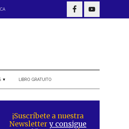
NAV
ECA
WIDGET
AREA
S ▼
LIBRO GRATUITO
Barra
ateral
¡Suscríbete a nuestra
Newsletter
y consigue
rincipal