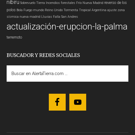
nibiru
reverso de los
Sobrevuelo Tierra
Incendios forestales
Frío
Nueva Madrid
polos
Bola Fuego
mundo
Reino Unido
Tormenta Tropical
Argentina
ajuste zona
sísmica nueva madrid
Lluvias
Falla San Andres
actualización-erupcion-la-palma
terremoto
BUSCADOR Y REDES SOCIALES
Buscar
en
AlertaTierra.com
...