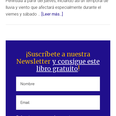
Península a partir del jueves, iniciando así un temporal de
lluvia y viento que afectará especialmente durante el
acerca
viernes y sábado …
[Leer más...]
de
Temporal
previsto
para
Barra
el
lateral
¡Suscríbete a nuestra
viernes:
Newsletter
y consigue este
principal
lluvias
libro gratuito
!
y
fuertes
vientos
(España)