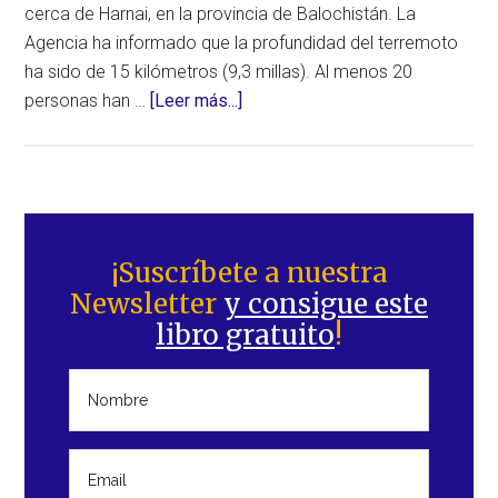
cerca de Harnai, en la provincia de Balochistán. La
Agencia ha informado que la profundidad del terremoto
ha sido de 15 kilómetros (9,3 millas). Al menos 20
acerca
personas han …
[Leer más...]
de
Terremoto
mortal
destruye
Barra
casas
lateral
¡Suscríbete a nuestra
en
Newsletter
y consigue este
principal
un
libro gratuito
!
radio
de
15
kilómetros
(9,3
millas)