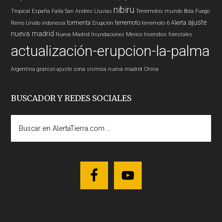
nibiru
Tropical
España
Falla San Andres
Lluvias
Terremotos mundo
Bola Fuego
ajuste
tormenta
terremoto
Alerta
Reino Unido
indonesia
Erupción
terremoto 6
nueva madrid
Nueva Madrid
Inundaciones
Mexico
Incendios forestales
actualización-erupcion-la-palma
Argentina
granizo
ajuste zona sísmica nueva madrid
China
BUSCADOR Y REDES SOCIALES
Buscar
en
AlertaTierra.com
...