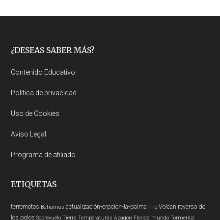
Footer
¿DESEAS SABER MÁS?
Contenido Educativo
Política de privacidad
Uso de Cookies
Aviso Legal
Programa de afiliado
ETIQUETAS
terremotos
actualización-erpcion-la-palma
Volcan
reverso de
Bahamas
Frío
los polos
Sobrevuelo Tierra
Temperaturas
Apagon
Florida
mundo
Tormenta