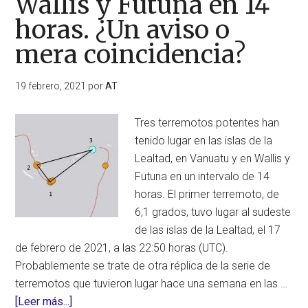
Wallis y Futuna en 14
de
horas. ¿Un aviso o
febrero
de
mera coincidencia?
2021,
superiores
19 febrero, 2021
por
AT
a
5,5
Tres terremotos potentes han
grados
tenido lugar en las islas de la
Lealtad, en Vanuatu y en Wallis y
Futuna en un intervalo de 14
horas. El primer terremoto, de
6,1 grados, tuvo lugar al sudeste
de las islas de la Lealtad, el 17
de febrero de 2021, a las 22:50 horas (UTC).
Probablemente se trate de otra réplica de la serie de
terremotos que tuvieron lugar hace una semana en las …
acerca
[Leer más...]