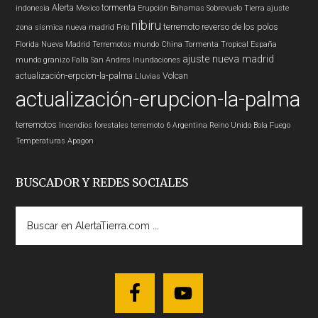
Alerta
tormenta
indonesia
Mexico
Erupción
Bahamas
Sobrevuelo Tierra
ajuste
nibiru
terremoto
reverso de los polos
zona sísmica nueva madrid
Frío
Florida
Nueva Madrid
Terremotos mundo
China
Tormenta Tropical
España
ajuste nueva madrid
mundo
granizo
Falla San Andres
Inundaciones
actualización-erpcion-la-palma
Volcan
Lluvias
actualización-erupcion-la-palma
terremotos
Incendios forestales
terremoto 6
Argentina
Reino Unido
Bola Fuego
Temperaturas
Apagon
BUSCADOR Y REDES SOCIALES
Buscar
en
AlertaTierra.com
...