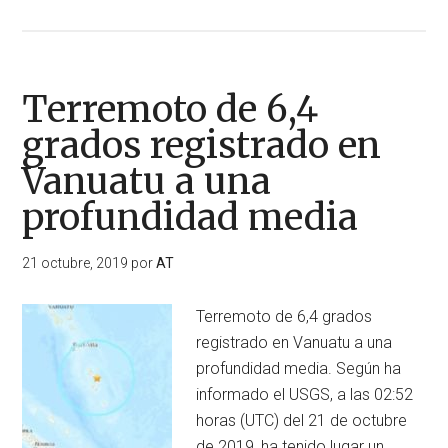
de
Tres
terremotos
de
Terremoto de 6,4
6,1
grados registrado en
grados
Vanuatu a una
en
las
profundidad media
islas
Lealtad,
21 octubre, 2019
por
AT
Vanuatu
y
Terremoto de 6,4 grados
en
registrado en Vanuatu a una
Wallis
profundidad media. Según ha
y
informado el USGS, a las 02:52
Futuna
horas (UTC) del 21 de octubre
en
de 2019, ha tenido lugar un