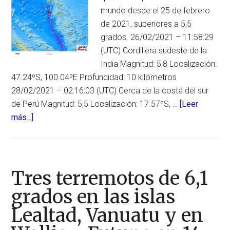
y
mundo desde el 25 de febrero
de
de 2021, superiores a 5,5
6,0
grados. 26/02/2021 – 11:58:29
grados
(UTC) Cordillera sudeste de la
en
India Magnitud: 5,8 Localización:
Vanuatu
47.24ºS, 100.04ºE Profundidad: 10 kilómetros
28/02/2021 – 02:16:03 (UTC) Cerca de la costa del sur
de Perú Magnitud: 5,5 Localización: 17.57ºS, …
[Leer
acerca
más...]
de
Terremotos
en
el
Tres terremotos de 6,1
mundo
grados en las islas
desde
Lealtad, Vanuatu y en
el
25