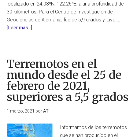
localizado en 24.08ºN, 122.26ºE, a una profundidad de
30 kilómetros. Para el Centro de Investigación de
Geociencias de Alemania, fue de 5,9 grados y tuvo …
acerca
[Leer más...]
de
Hoy,
dos
terremotos
Terremotos en el
fuertes:
mundo desde el 25 de
de
febrero de 2021,
6,2
grados
superiores a 5,5 grados
en
la
1 marzo, 2021
por
AT
región
de
Informamos de los terremotos
Taiwán
que se han producido en el