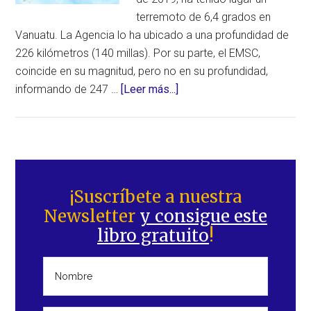
14
terremoto de 6,4 grados en
horas.
Vanuatu. La Agencia lo ha ubicado a una profundidad de
¿Un
226 kilómetros (140 millas). Por su parte, el EMSC,
aviso
coincide en su magnitud, pero no en su profundidad,
o
acerca
informando de 247 …
[Leer más...]
mera
de
coincidencia?
Terremoto
de
6,4
Barra
grados
lateral
¡Suscríbete a nuestra
registrado
Newsletter
y consigue este
principal
en
libro gratuito
!
Vanuatu
a
una
profundidad
media