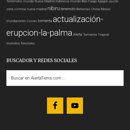
Terremotos mundo
Nueva Madrid
indonesia
mundo
Bola Fuego
Apagon
ajuste
nibiru
terremoto
zona sísmica nueva madrid
Bahamas
China
Mexico
actualización-
tormenta
Inundaciones
Lluvias
erupcion-la-palma
Alerta
Tormenta Tropical
Incendios forestales
BUSCADOR Y REDES SOCIALES
Buscar
en
AlertaTierra.com
...