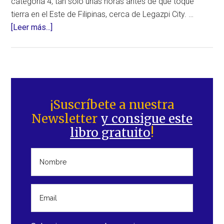
categoría 4, tan solo unas horas antes de que toque
tierra en el Este de Filipinas, cerca de Legazpi City. …
acerca
[Leer más...]
de
El
tifón
Kammuri
Barra
(Tisoy)
lateral
¡Suscríbete a nuestra
sorprende
Newsletter
y consigue este
principal
por
libro gratuito
!
su
rápida
intensificación