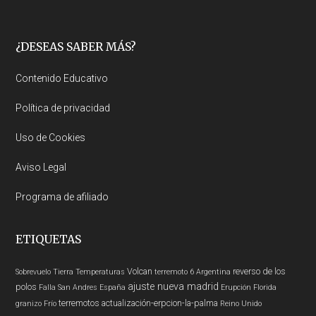
Footer
¿DESEAS SABER MÁS?
Contenido Educativo
Política de privacidad
Uso de Cookies
Aviso Legal
Programa de afiliado
ETIQUETAS
Volcan
reverso de los
Sobrevuelo Tierra
Temperaturas
terremoto 6
Argentina
ajuste nueva madrid
polos
Falla San Andres
España
Erupción
Florida
terremotos
actualización-erpcion-la-palma
granizo
Frío
Reino Unido