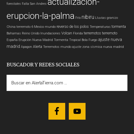
actualización-
forestales
Falla San Andres
erupcion-la-palma
nibiru
Frío
Lluvias
granizo
reverso de los polos
tormenta
China
terremoto 6
Mexico
mundo
Temperaturas
Volcan
terremotos
terremoto
Bahamas
Reino Unido
Inundaciones
Florida
ajuste nueva
España
Erupción
Nueva Madrid
Tormenta Tropical
Bola Fuego
madrid
Alerta
Apagon
Terremotos mundo
ajuste zona sísmica nueva madrid
BUSCADOR Y REDES SOCIALES
Buscar
en
AlertaTierra.com
...