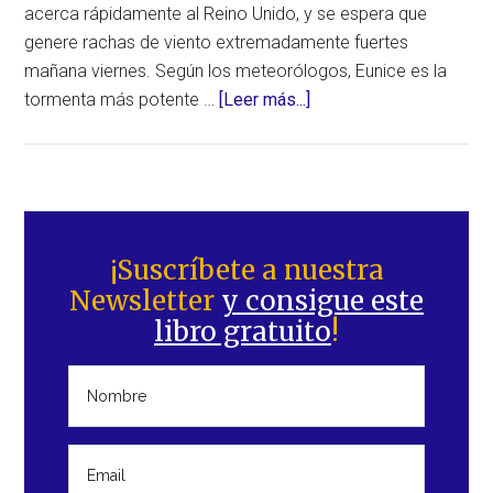
acerca rápidamente al Reino Unido, y se espera que
genere rachas de viento extremadamente fuertes
mañana viernes. Según los meteorólogos, Eunice es la
acerca
tormenta más potente …
[Leer más...]
de
Alerta
roja
en
Barra
el
lateral
¡Suscríbete a nuestra
Reino
Newsletter
y consigue este
principal
Unido
libro gratuito
!
por
vientos
extremadamente
fuertes
generados
por