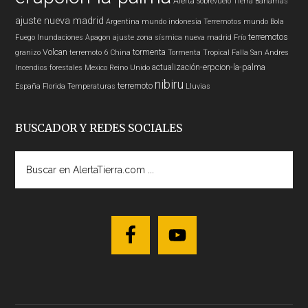
Alerta
Sobrevuelo Tierra
Bahamas
ajuste nueva madrid
Argentina
mundo
indonesia
Terremotos mundo
Bola
terremotos
Fuego
Inundaciones
Apagon
ajuste zona sísmica nueva madrid
Frío
Volcan
tormenta
granizo
terremoto 6
China
Tormenta Tropical
Falla San Andres
actualización-erpcion-la-palma
Incendios forestales
Mexico
Reino Unido
nibiru
terremoto
España
Florida
Temperaturas
Lluvias
BUSCADOR Y REDES SOCIALES
Buscar
en
AlertaTierra.com
...