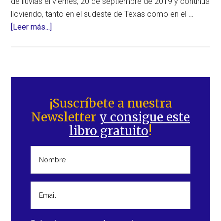
de lluvias el viernes, 20 de septiembre de 2019 y continúa
lloviendo, tanto en el sudeste de Texas como en el …
acerca
[Leer más...]
de
Inundaciones
catastróficas
en
Barra
el
lateral
¡Suscríbete a nuestra
sudeste
Newsletter
y consigue este
principal
de
libro gratuito
!
Texas
(Estados
Unidos)