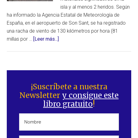
isla y al menos 2 heridos. Según
ha informado la Agencia Estatal de Meteorología de
España, en el aeropuerto de Son Sant, se ha registrado
una racha de viento de 130 kilómetros por hora (81
acerca
millas por …
[Leer más...]
de
Daños
importantes
y
Barra
al
lateral
¡Suscríbete a nuestra
menos
Newsletter
y consigue este
principal
2
libro gratuito
!
heridos
por
los
vientos
generados