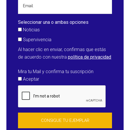
por
la
tormenta
Seleccionar una o ambas opciones
Hortensia
Noticias
en
Supervivencia
Mallorca
Al hacer clic en enviar, confirmas que estás
(España)
de acuerdo con nuestra
política de privacidad
Mira tu Mail y confirma tu suscripción
Aceptar