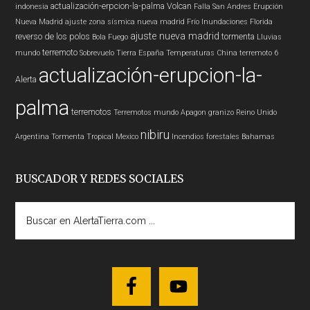
actualización-erpcion-la-palma
Volcan
indonesia
Falla San Andres
Erupción
Nueva Madrid
ajuste zona sísmica nueva madrid
Frío
Inundaciones
Florida
ajuste nueva madrid
reverso de los polos
tormenta
Bola Fuego
Lluvias
terremoto
mundo
Sobrevuelo Tierra
España
Temperaturas
China
terremoto 6
actualización-erupcion-la-
Alerta
palma
terremotos
Terremotos mundo
Apagon
granizo
Reino Unido
nibiru
Argentina
Tormenta Tropical
Mexico
Incendios forestales
Bahamas
BUSCADOR Y REDES SOCIALES
Buscar
en
AlertaTierra.com
...