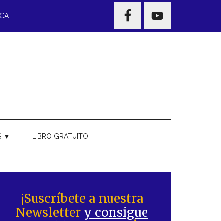
NAV
ECA
WIDGET
AREA
S ▼
LIBRO GRATUITO
Barra
ateral
¡Suscríbete a nuestra
Newsletter
y consigue
rincipal