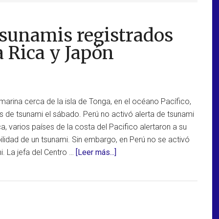
 tsunamis registrados
a Rica y Japón
marina cerca de la isla de Tonga, en el océano Pacífico,
s de tsunami el sábado. Perú no activó alerta de tsunami
a, varios países de la costa del Pacifico alertaron a su
ilidad de un tsunami. Sin embargo, en Perú no se activó
acerca
i. La jefa del Centro …
[Leer más...]
de
Fuertes
oleajes
y/o
tsunamis