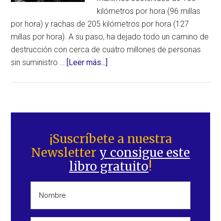
kilómetros por hora (96 millas
por hora) y rachas de 205 kilómetros por hora (127
millas por hora). A su paso, ha dejado todo un camino de
destrucción con cerca de cuatro millones de personas
acerca
sin suministro …
[Leer más...]
de
El
tifón
“Vamco”
Barra
(Ulysses)
lateral
¡Suscríbete a nuestra
deja
Newsletter
y consigue este
principal
un
libro gratuito
!
camino
de
destrucción
e
inundaciones