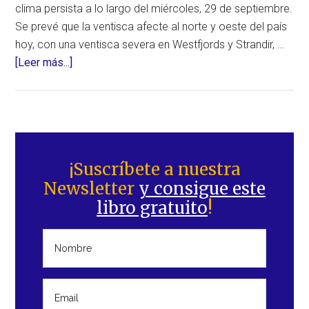
clima persista a lo largo del miércoles, 29 de septiembre.
Se prevé que la ventisca afecte al norte y oeste del país
hoy, con una ventisca severa en Westfjords y Strandir, …
acerca
[Leer más...]
de
Potente
ventisca
en
Barra
el
lateral
¡Suscríbete a nuestra
norte
Newsletter
y consigue este
principal
de
libro gratuito
!
Islandia
activa
alertas
y
despliega
equipos