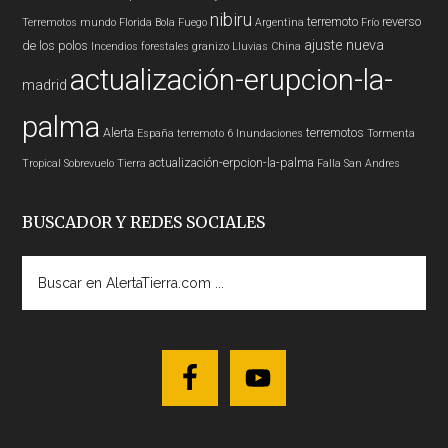
nibiru
terremoto
reverso
Terremotos mundo
Florida
Bola Fuego
Argentina
Frío
ajuste nueva
de los polos
Incendios forestales
granizo
Lluvias
China
actualización-erupcion-la-
madrid
palma
Alerta
terremotos
España
terremoto 6
Inundaciones
Tormenta
actualización-erpcion-la-palma
Tropical
Sobrevuelo Tierra
Falla San Andres
BUSCADOR Y REDES SOCIALES
Buscar
en
AlertaTierra.com
...