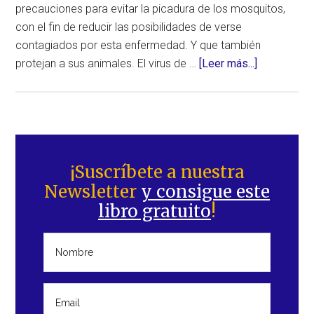
precauciones para evitar la picadura de los mosquitos,
con el fin de reducir las posibilidades de verse
contagiados por esta enfermedad. Y que también
acerca
protejan a sus animales. El virus de …
[Leer más...]
de
Confirman
segunda
víctima
Barra
por
lateral
¡Suscríbete a nuestra
el
Newsletter
y consigue este
principal
virus
libro gratuito
!
de
la
encefalitis
japonesa
en
Nueva