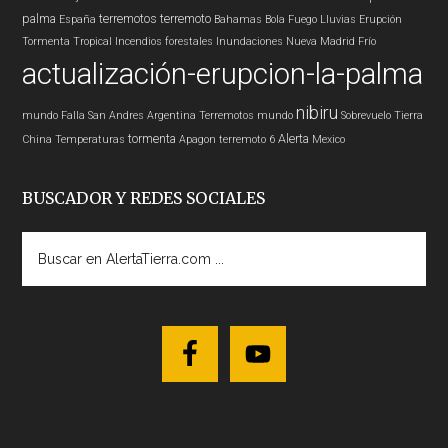
palma
terremotos
terremoto
España
Bahamas
Bola Fuego
Lluvias
Erupción
Tormenta Tropical
Incendios forestales
Inundaciones
Nueva Madrid
Frío
actualización-erupcion-la-palma
nibiru
mundo
Falla San Andres
Argentina
Terremotos mundo
Sobrevuelo Tierra
tormenta
Alerta
China
Temperaturas
Apagon
terremoto 6
Mexico
BUSCADOR Y REDES SOCIALES
Buscar
en
AlertaTierra.com
...