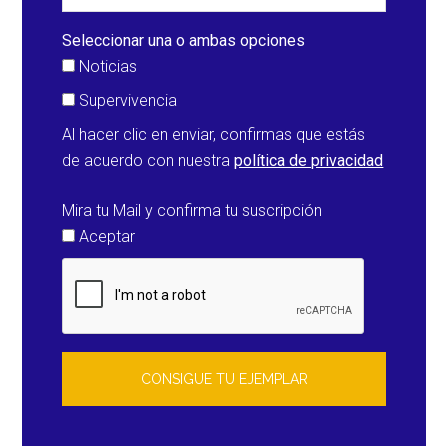
Gales
del
Seleccionar una o ambas opciones
Sur
Noticias
(Australia)
Supervivencia
Al hacer clic en enviar, confirmas que estás
de acuerdo con nuestra
política de privacidad
Mira tu Mail y confirma tu suscripción
Aceptar