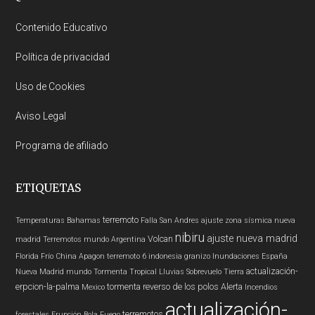
Footer
Contenido Educativo
Política de privacidad
Uso de Cookies
Aviso Legal
Programa de afiliado
ETIQUETAS
terremoto
Temperaturas
Bahamas
Falla San Andres
ajuste zona sísmica nueva
nibiru
ajuste nueva madrid
Volcan
madrid
Terremotos mundo
Argentina
Florida
Frío
China
Apagon
terremoto 6
indonesia
granizo
Inundaciones
España
actualización-
Nueva Madrid
mundo
Tormenta Tropical
Lluvias
Sobrevuelo Tierra
erpcion-la-palma
tormenta
reverso de los polos
Alerta
Mexico
Incendios
actualización-
terremotos
forestales
Erupción
Bola Fuego