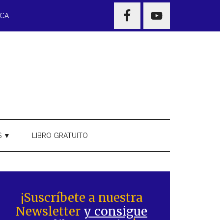
NAV
ECA
WIDGET
AREA
S ▼
LIBRO GRATUITO
Barra
ateral
¡Suscríbete a nuestra
Newsletter
y consigue
rincipal