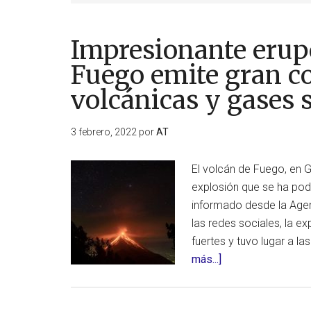
Impresionante erupc
Fuego emite gran c
volcánicas y gases
3 febrero, 2022
por
AT
El volcán de Fuego, en 
explosión que se ha pod
informado desde la Agen
las redes sociales, la e
fuertes y tuvo lugar a la
acerca
más...]
de
Impresionante