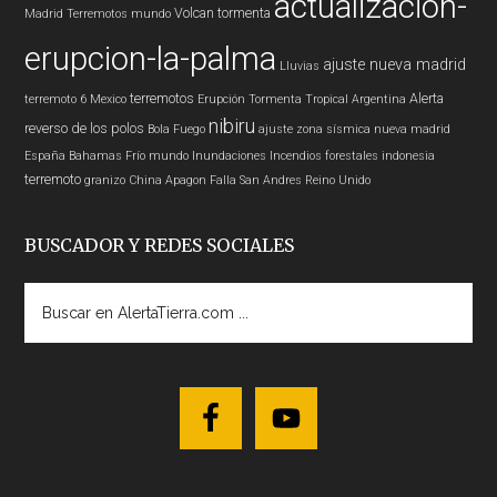
actualización-
Volcan
tormenta
Madrid
Terremotos mundo
erupcion-la-palma
ajuste nueva madrid
Lluvias
terremotos
Alerta
terremoto 6
Mexico
Erupción
Tormenta Tropical
Argentina
nibiru
reverso de los polos
Bola Fuego
ajuste zona sísmica nueva madrid
España
Bahamas
Frío
mundo
Inundaciones
Incendios forestales
indonesia
terremoto
granizo
China
Apagon
Falla San Andres
Reino Unido
BUSCADOR Y REDES SOCIALES
Buscar
en
AlertaTierra.com
...