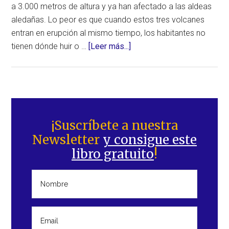
a 3.000 metros de altura y ya han afectado a las aldeas
aledañas. Lo peor es que cuando estos tres volcanes
entran en erupción al mismo tiempo, los habitantes no
acerca
tienen dónde huir o …
[Leer más...]
de
Tres
volcanes
en
Barra
erupción
lateral
¡Suscríbete a nuestra
de
Newsletter
y consigue este
principal
forma
libro gratuito
!
simultánea.
No
hay
forma
de
huir