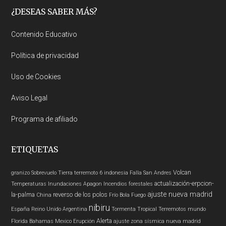
Footer
¿DESEAS SABER MÁS?
Contenido Educativo
Política de privacidad
Uso de Cookies
Aviso Legal
Programa de afiliado
ETIQUETAS
Volcan
granizo
Sobrevuelo Tierra
terremoto 6
indonesia
Falla San Andres
actualización-erpcion-
Temperaturas
Inundaciones
Apagon
Incendios forestales
ajuste nueva madrid
la-palma
reverso de los polos
China
Frío
Bola Fuego
nibiru
España
Reino Unido
Argentina
Tormenta Tropical
Terremotos mundo
Alerta
Florida
Bahamas
Mexico
Erupción
ajuste zona sísmica nueva madrid