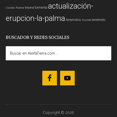
actualización-
tormenta
Lluvias
Nueva Madrid
erupcion-la-palma
terremotos
terremoto
mundo
BUSCADOR Y REDES SOCIALES
Buscar
en
AlertaTierra.com
...
Copyright © 2026