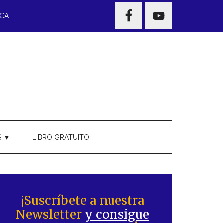
NAV
ECA
WIDGET
AREA
S ▼
LIBRO GRATUITO
Barra
ateral
¡Suscríbete a nuestra
Newsletter
y consigue
rincipal