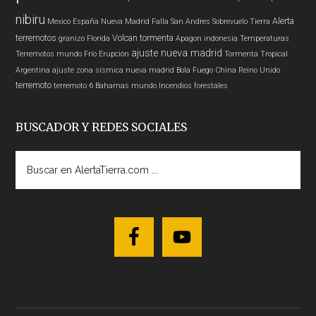
nibiru
Alerta
Mexico
España
Nueva Madrid
Falla San Andres
Sobrevuelo Tierra
terremotos
Volcan
tormenta
granizo
Florida
Apagon
indonesia
Temperaturas
ajuste nueva madrid
Terremotos mundo
Frío
Erupción
Tormenta Tropical
Argentina
ajuste zona sísmica nueva madrid
Bola Fuego
China
Reino Unido
terremoto
terremoto 6
Bahamas
mundo
Incendios forestales
BUSCADOR Y REDES SOCIALES
Buscar
en
AlertaTierra.com
...