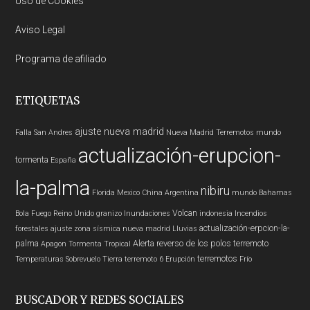
Uso de Cookies
Aviso Legal
Programa de afiliado
ETIQUETAS
ajuste nueva madrid
Falla San Andres
Nueva Madrid
Terremotos mundo
actualización-erupcion-
tormenta
España
la-palma
nibiru
Florida
Mexico
China
Argentina
mundo
Bahamas
Volcan
Bola Fuego
Reino Unido
granizo
Inundaciones
indonesia
Incendios
actualización-erpcion-la-
forestales
ajuste zona sísmica nueva madrid
Lluvias
palma
Alerta
reverso de los polos
terremoto
Apagon
Tormenta Tropical
terremotos
Temperaturas
Sobrevuelo Tierra
terremoto 6
Erupción
Frío
BUSCADOR Y REDES SOCIALES