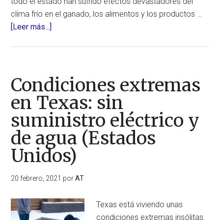
todo el estado han sufrido efectos devastadores del
clima frío en el ganado, los alimentos y los productos …
acerca
[Leer más...]
de
Alerta
roja
en
Condiciones extremas
Texas:
en Texas: sin
la
suministro eléctrico y
cadena
de
de agua (Estados
suministros
Unidos)
está
paralizada
20 febrero, 2021
por
AT
(Estados
Unidos)
Texas está viviendo unas
condiciones extremas insólitas.