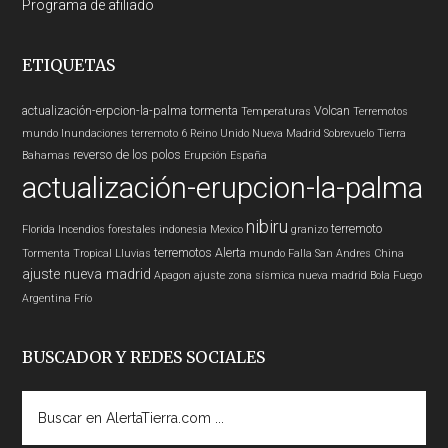
Programa de afiliado
ETIQUETAS
actualización-erpcion-la-palma
tormenta
Volcan
Temperaturas
Terremotos
mundo
Inundaciones
terremoto 6
Reino Unido
Nueva Madrid
Sobrevuelo Tierra
reverso de los polos
Bahamas
Erupción
España
actualización-erupcion-la-palma
nibiru
terremoto
Florida
Incendios forestales
indonesia
Mexico
granizo
terremotos
Alerta
Tormenta Tropical
Lluvias
mundo
Falla San Andres
China
ajuste nueva madrid
Apagon
ajuste zona sísmica nueva madrid
Bola Fuego
Argentina
Frío
BUSCADOR Y REDES SOCIALES
Buscar
en
AlertaTierra.com