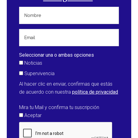
y
de
agua
(Estados
Unidos)
Seleccionar una o ambas opciones
Noticias
Supervivencia
Al hacer clic en enviar, confirmas que estás
de acuerdo con nuestra
política de privacidad
Mira tu Mail y confirma tu suscripción
Aceptar