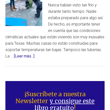
Nunca habían visto tan frío y
durante tanto tiempo. Nadie
estaba preparado para algo así.
De hecho, es importante tener
en cuenta que las condiciones
climáticas actuales que están viviendo son muy inusuales
para Texas. Muchas casas no están construidas para
soportar temperaturas tan bajas. Tampoco las tuberías.
acerca
La …
[Leer más...]
de
Condiciones
extremas
en
Barra
Texas:
lateral
¡Suscríbete a nuestra
sin
Newsletter
y consigue este
principal
suministro
libro gratuito
!
eléctrico