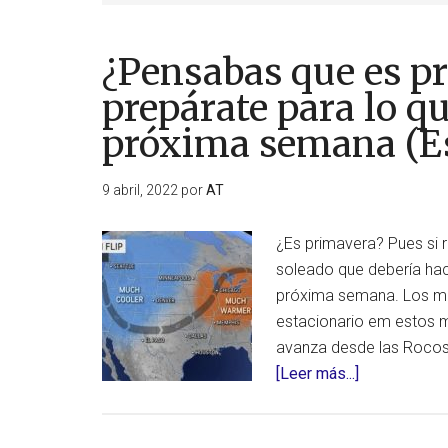
¿Pensabas que es p
prepárate para lo qu
próxima semana (E
9 abril, 2022
por
AT
¿Es primavera? Pues si 
soleado que debería hace
próxima semana. Los me
estacionario em estos 
avanza desde las Rocos
acerca
[Leer más...]
de
¿Pensabas