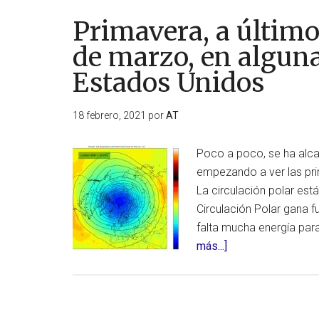
que
es
Primavera, a último
primavera?
de marzo, en algun
Pues
Estados Unidos
prepárate
para
lo
18 febrero, 2021
por
AT
que
está
Poco a poco, se ha alca
por
empezando a ver las pri
llegar
La circulación polar est
esta
Circulación Polar gana 
próxima
falta mucha energía par
semana
acerca
más...]
(Estados
de
Unidos)
Primavera,
a