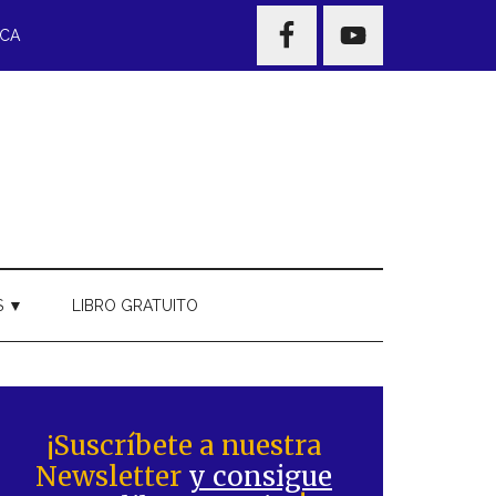
NAV
ECA
WIDGET
AREA
S ▼
LIBRO GRATUITO
Barra
ateral
¡Suscríbete a nuestra
Newsletter
y consigue
rincipal