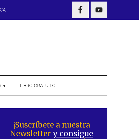
NAV
ECA
WIDGET
AREA
S ▼
LIBRO GRATUITO
Barra
ateral
¡Suscríbete a nuestra
Newsletter
y consigue
rincipal