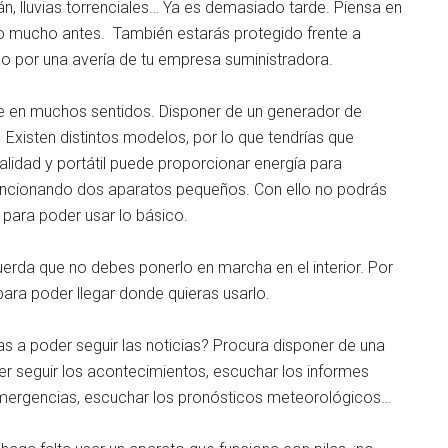
n, lluvias torrenciales… Ya es demasiado tarde. Piensa en
alo mucho antes. También estarás protegido frente a
o por una avería de tu empresa suministradora.
nte en muchos sentidos. Disponer de un generador de
Existen distintos modelos, por lo que tendrías que
alidad y portátil puede proporcionar energía para
funcionando dos aparatos pequeños. Con ello no podrás
e para poder usar lo básico.
erda que no debes ponerlo en marcha en el interior. Por
 para poder llegar donde quieras usarlo.
 vas a poder seguir las noticias? Procura disponer de una
er seguir los acontecimientos, escuchar los informes
 emergencias, escuchar los pronósticos meteorológicos…