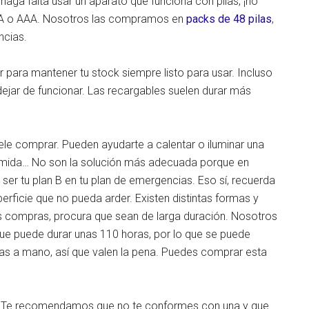
e haga falta usar un aparato que funciona con pilas, ¡no
po AA o AAA. Nosotros las compramos en
packs de 48 pilas
,
ncias.
 para mantener tu stock siempre listo para usar. Incluso
dejar de funcionar. Las recargables suelen durar más
ele comprar. Pueden ayudarte a calentar o iluminar una
 comida… No son la solución más adecuada porque en
ser tu plan B en tu plan de emergencias. Eso sí, recuerda
erficie que no pueda arder. Existen distintas formas y
as compras, procura que sean de larga duración. Nosotros
e puede durar unas 110 horas, por lo que se puede
as a mano, así que valen la pena. Puedes comprar esta
Te recomendamos que no te conformes con una y que