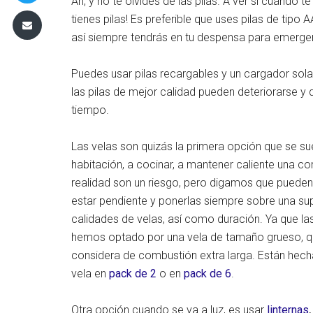
Ah, y no te olvides de las pilas. A ver si cuando t
tienes pilas! Es preferible que uses pilas de ti
así siempre tendrás en tu despensa para emerge
Puedes usar pilas recargables y un cargador solar
las pilas de mejor calidad pueden deteriorarse y 
tiempo.
Las velas son quizás la primera opción que se su
habitación, a cocinar, a mantener caliente una
realidad son un riesgo, pero digamos que pueden 
estar pendiente y ponerlas siempre sobre una sup
calidades de velas, así como duración. Ya que l
hemos optado por una vela de tamaño grueso, qu
considera de combustión extra larga. Están hech
vela en
pack de 2
o en
pack de 6
.
Otra opción cuando se va a luz, es usar
linternas
.