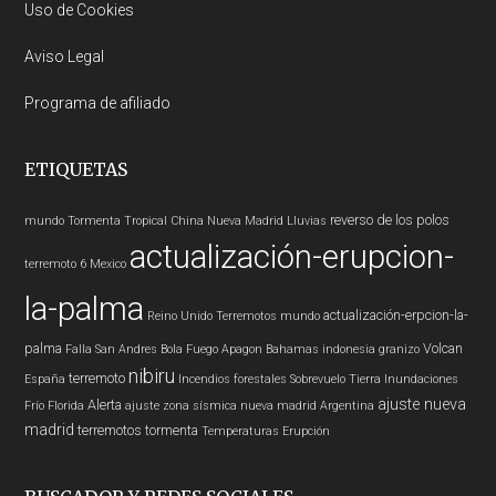
Uso de Cookies
Aviso Legal
Programa de afiliado
ETIQUETAS
reverso de los polos
mundo
Tormenta Tropical
China
Nueva Madrid
Lluvias
actualización-erupcion-
terremoto 6
Mexico
la-palma
actualización-erpcion-la-
Reino Unido
Terremotos mundo
palma
Volcan
Falla San Andres
Bola Fuego
Apagon
Bahamas
indonesia
granizo
nibiru
terremoto
España
Incendios forestales
Sobrevuelo Tierra
Inundaciones
ajuste nueva
Alerta
Frío
Florida
ajuste zona sísmica nueva madrid
Argentina
madrid
terremotos
tormenta
Temperaturas
Erupción