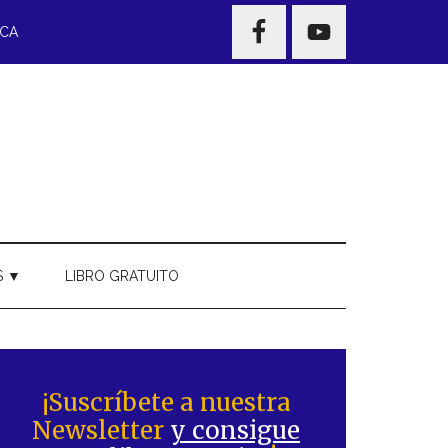
NAV
ECA
WIDGET
AREA
S ▼
LIBRO GRATUITO
Barra
ateral
¡Suscríbete a nuestra
Newsletter
y consigue
rincipal