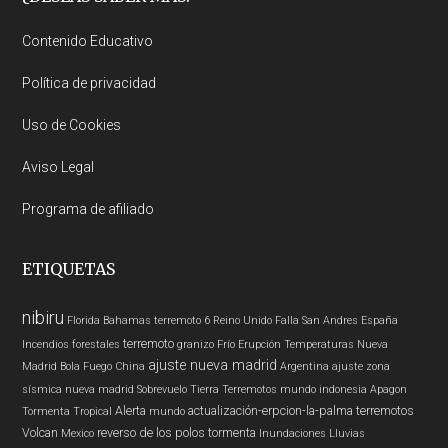
Footer
Contenido Educativo
Política de privacidad
Uso de Cookies
Aviso Legal
Programa de afiliado
ETIQUETAS
nibiru
Florida
Bahamas
terremoto 6
Reino Unido
Falla San Andres
España
terremoto
Incendios forestales
granizo
Frío
Erupción
Temperaturas
Nueva
ajuste nueva madrid
Madrid
Bola Fuego
China
Argentina
ajuste zona
sísmica nueva madrid
Sobrevuelo Tierra
Terremotos mundo
indonesia
Apagon
Alerta
actualización-erpcion-la-palma
terremotos
Tormenta Tropical
mundo
Volcan
reverso de los polos
tormenta
Mexico
Inundaciones
Lluvias