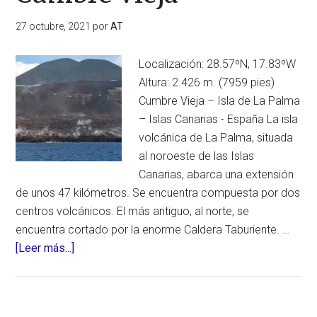
27 octubre, 2021
por
AT
Localización: 28.57ºN, 17.83ºW
Altura: 2.426 m. (7959 pies)
Cumbre Vieja – Isla de La Palma
– Islas Canarias - España La isla
volcánica de La Palma, situada
al noroeste de las Islas
Canarias, abarca una extensión
de unos 47 kilómetros. Se encuentra compuesta por dos
centros volcánicos. El más antiguo, al norte, se
encuentra cortado por la enorme Caldera Taburiente. …
acerca
[Leer más...]
de
Cumbre
Vieja