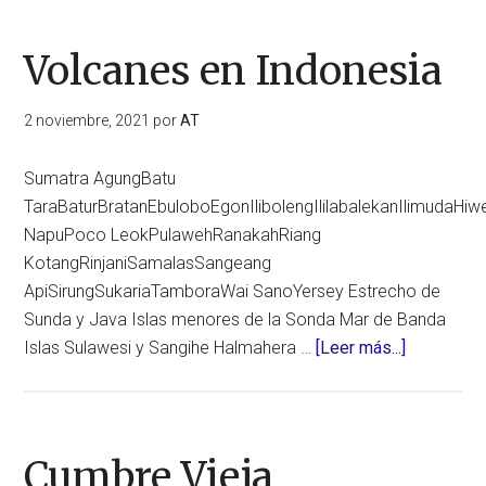
Volcanes en Indonesia
2 noviembre, 2021
por
AT
Sumatra AgungBatu
TaraBaturBratanEbuloboEgonIlibolengIlilabalekanIlimudaHi
NapuPoco LeokPulawehRanakahRiang
KotangRinjaniSamalasSangeang
ApiSirungSukariaTamboraWai SanoYersey Estrecho de
Sunda y Java Islas menores de la Sonda Mar de Banda
acerca
Islas Sulawesi y Sangihe Halmahera …
[Leer más...]
de
Volcanes
en
Indonesia
Cumbre Vieja