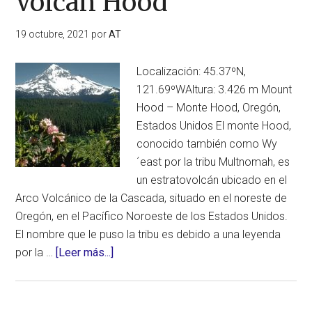
Volcán Hood
19 octubre, 2021
por
AT
Localización: 45.37ºN,
121.69ºWAltura: 3.426 m Mount
Hood – Monte Hood, Oregón,
Estados Unidos El monte Hood,
conocido también como Wy
´east por la tribu Multnomah, es
un estratovolcán ubicado en el
Arco Volcánico de la Cascada, situado en el noreste de
Oregón, en el Pacífico Noroeste de los Estados Unidos.
El nombre que le puso la tribu es debido a una leyenda
acerca
por la …
[Leer más...]
de
Volcán
Hood