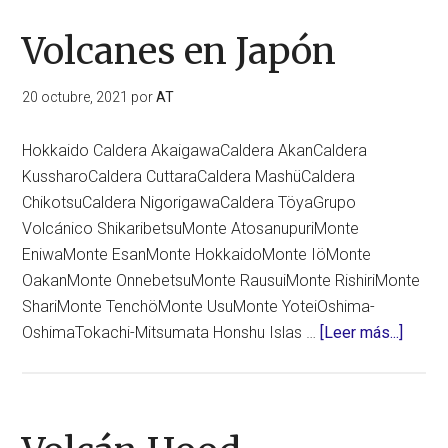
Aso
Volcanes en Japón
20 octubre, 2021
por
AT
Hokkaido Caldera AkaigawaCaldera AkanCaldera
KussharoCaldera CuttaraCaldera MashüCaldera
ChikotsuCaldera NigorigawaCaldera TöyaGrupo
Volcánico ShikaribetsuMonte AtosanupuriMonte
EniwaMonte EsanMonte HokkaidoMonte IöMonte
OakanMonte OnnebetsuMonte RausuiMonte RishiriMonte
ShariMonte TenchöMonte UsuMonte YoteiOshima-
acerc
OshimaTokachi-Mitsumata Honshu Islas …
[Leer más...]
de
Volca
en
Japón